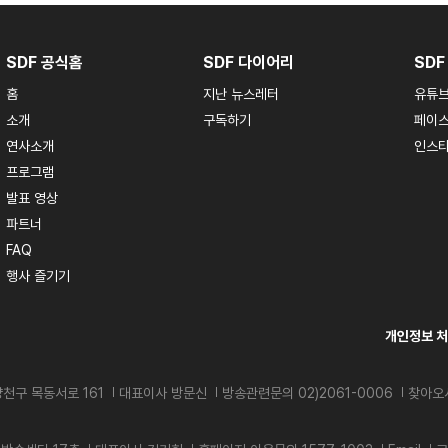
SDF 공식홈
SDF 다이어리
SDF
홈
지난 뉴스레터
유튜
소개
구독하기
페이
연사소개
인스
프로그램
발표 영상
파트너
FAQ
행사 즐기기
개인정보 
천구 목동서로 161
대표이사 방문신
방송관련문의 02)2061-0006
찾아오